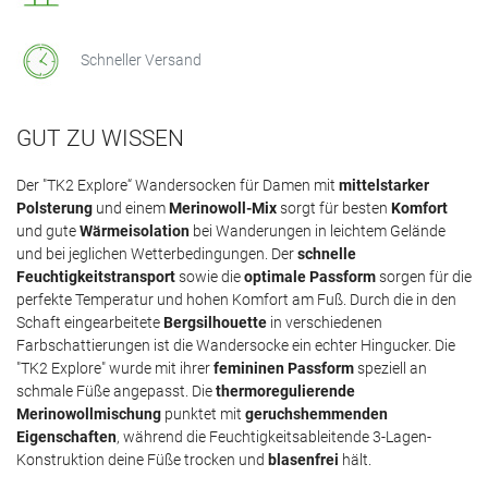
Schneller Versand
GUT ZU WISSEN
Der "TK2 Explore“ Wandersocken für Damen mit
mittelstarker
Polsterung
und einem
Merinowoll-Mix
sorgt für besten
Komfort
und gute
Wärmeisolation
bei Wanderungen in leichtem Gelände
und bei jeglichen Wetterbedingungen. Der
schnelle
Feuchtigkeitstransport
sowie die
optimale Passform
sorgen für die
perfekte Temperatur und hohen Komfort am Fuß. Durch die in den
Schaft eingearbeitete
Bergsilhouette
in verschiedenen
Farbschattierungen ist die Wandersocke ein echter Hingucker. Die
"TK2 Explore" wurde mit ihrer
femininen Passform
speziell an
schmale Füße angepasst. Die
thermoregulierende
Merinowollmischung
punktet mit
geruchshemmenden
Eigenschaften
, während die Feuchtigkeitsableitende 3-Lagen-
Konstruktion deine Füße trocken und
blasenfrei
hält.