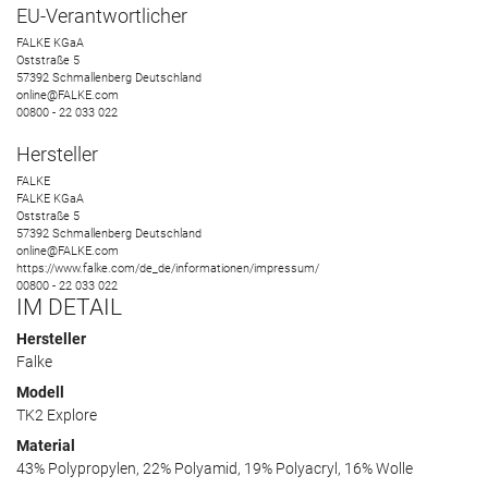
EU-Verantwortlicher
FALKE KGaA
Oststraße
5
57392
Schmallenberg
Deutschland
online@FALKE.com
00800 - 22 033 022
Hersteller
FALKE
FALKE KGaA
Oststraße
5
57392
Schmallenberg
Deutschland
online@FALKE.com
https://www.falke.com/de_de/informationen/impressum/
00800 - 22 033 022
IM DETAIL
Hersteller
Falke
Modell
TK2 Explore
Material
43% Polypropylen, 22% Polyamid, 19% Polyacryl, 16% Wolle