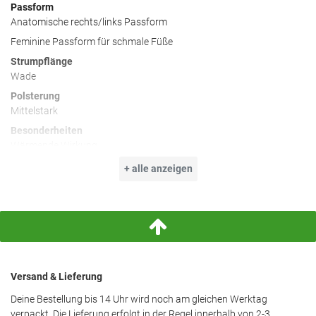
Passform
Anatomische rechts/links Passform
Feminine Passform für schmale Füße
Strumpflänge
Wade
Polsterung
Mittelstark
Besonderheiten
Wärmende Wirkung
Dämpfende Wirkung
+ alle anzeigen
Feuchtigkeitsregulierend
Schnelle Rücktrocknung
Geruchshemmende Eigenschafte
3-Lagen-Konstruktion
Versand & Lieferung
Deine Bestellung bis 14 Uhr wird noch am gleichen Werktag
verpackt. Die Lieferung erfolgt in der Regel innerhalb von 2-3