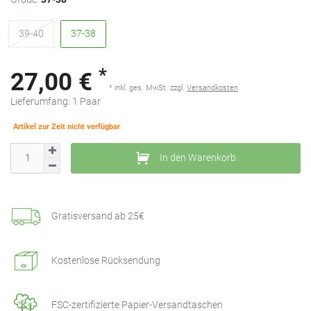
39-40
37-38
*
27,00 €
* inkl. ges. MwSt. zzgl.
Versandkosten
Lieferumfang:
1
Paar
Artikel zur Zeit nicht verfügbar
In den Warenkorb
Gratisversand ab 25€
Kostenlose Rücksendung
FSC-zertifizierte Papier-Versandtaschen