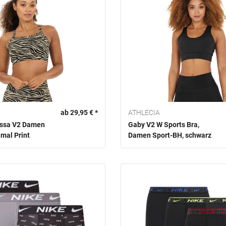
ab 29,95 € *
ATHLECIA
rissa V2 Damen
Gaby V2 W Sports Bra,
mal Print
Damen Sport-BH, schwarz