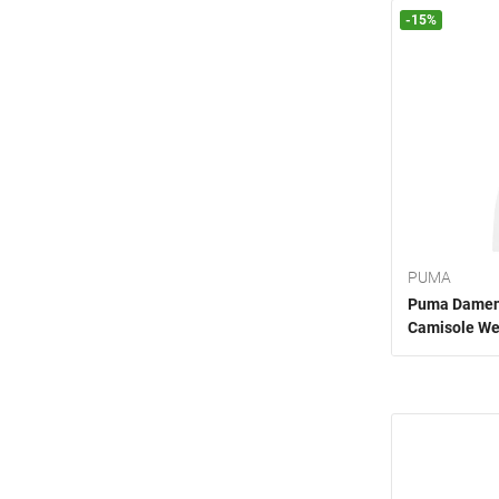
-15%
PUMA
Puma Damen 
Camisole We