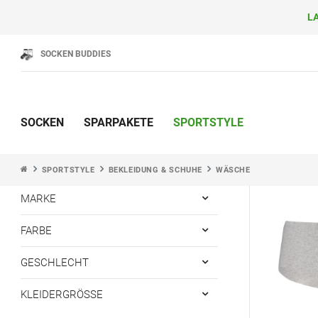
LA
SOCKEN BUDDIES
Wäsche
SOCKEN
SPARPAKETE
SPORTSTYLE
42 Produkte
SPORTSTYLE
BEKLEIDUNG & SCHUHE
WÄSCHE
Neu ⭐️
MARKE
FARBE
GESCHLECHT
KLEIDERGRÖSSE