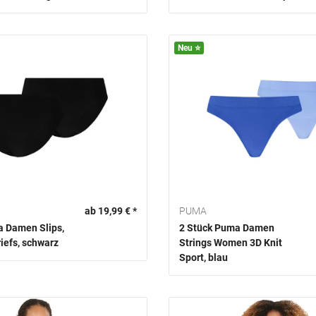
Neu ⭐️
ab 19,99 € *
PUMA
a Damen Slips,
2 Stück Puma Damen
riefs, schwarz
Strings Women 3D Knit
Sport, blau