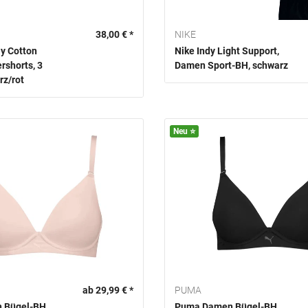
38,00 € *
NIKE
y Cotton
Nike Indy Light Support,
rshorts, 3
Damen Sport-BH, schwarz
rz/rot
Neu ⭐️
ab 29,99 € *
PUMA
 Bügel-BH,
Puma Damen Bügel-BH,