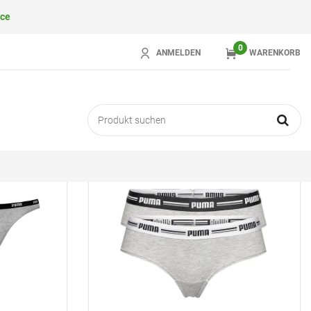
ace
0
ANMELDEN
WARENKORB
Sortierung
-33%