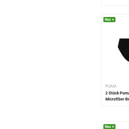
Neu ⭐️
PUMA
2 Stück Pum
Microfiber B
Neu ⭐️