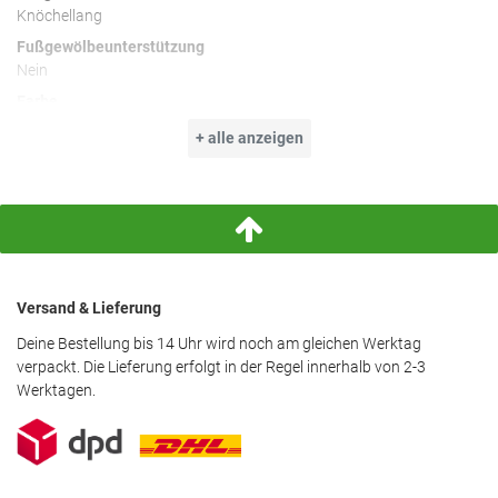
Knöchellang
Fußgewölbeunterstützung
Nein
Farbe
Schwarz
+ alle anzeigen
Besonderheiten
Rippbündchen
Leicht & dünn
Nachhaltigkeit
Dieses Produkt besteht zu mindestens 50 % aus einem Mix aus
recycelten und erneuerbaren Materialien.
Versand & Lieferung
Deine Bestellung bis 14 Uhr wird noch am gleichen Werktag
verpackt. Die Lieferung erfolgt in der Regel innerhalb von 2-3
Werktagen.