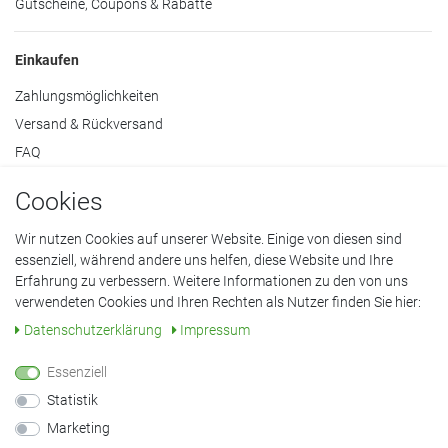
Gutscheine, Coupons & Rabatte
Einkaufen
Zahlungsmöglichkeiten
Versand & Rückversand
FAQ
Mein Konto
Cookies
Widerruf
Wir nutzen Cookies auf unserer Website. Einige von diesen sind
essenziell, während andere uns helfen, diese Website und Ihre
Erfahrung zu verbessern. Weitere Informationen zu den von uns
verwendeten Cookies und Ihren Rechten als Nutzer finden Sie hier:
Datenschutzerklärung
•
AGB
•
Impressum
Daten­schutz­erklärung
Impressum
© Copyright 2022 Klöpping GmbH. Alle Rechte vorbehalten.
Essenziell
Statistik
Alle Preisangaben inklusive Mehrwertsteuer, in Euro. Bei
durchgestrichenen Preisen handelt es sich um unverbindliche
Marketing
Preisempfehlungen des Herstellers.