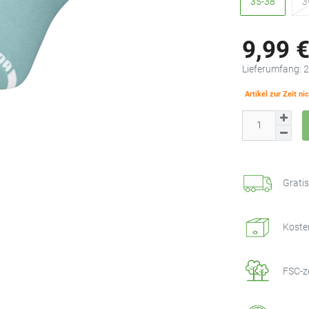
35-38
3
9,99 
Lieferumfang:
Artikel zur Zeit ni
Grati
Koste
FSC-ze