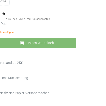
9-42
*
€
* inkl. ges. MwSt. zzgl.
Versandkosten
2
Paar
cht verfügbar
In den Warenkorb
sversand ab 25€
nlose Rücksendung
rtifizierte Papier-Versandtaschen