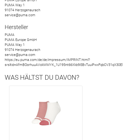
PUMA Europe GmbH
PUMA Way
1
91074
Herzogenaurach
service@puma.com
Hersteller
PUMA
PUMA Europe GmbH
PUMA Way
1
91074
Herzogenaurach
service@puma.com
https://eu.puma.com/de/de/impressum/IMPRINT.html?
srsltid=AfmBOorhuuAVokMMYK_1U195nt66Xkb9i5BvTuuiPwxFqbCV31qX30El
WAS HÄLTST DU DAVON?