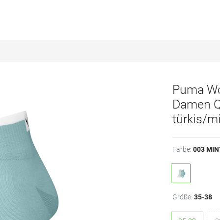
Puma Wo
Damen Qu
türkis/m
Farbe:
003 MI
Größe:
35-38